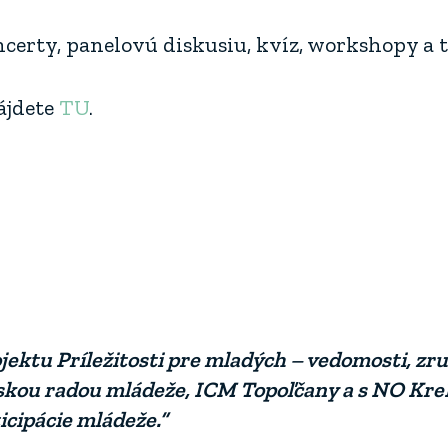
certy, panelovú diskusiu, kvíz, workshopy a t
nájdete
TU
.
ektu Príležitosti pre mladých – vedomosti, zru
ajskou radou mládeže, ICM Topoľčany a s NO K
icipácie mládeže.“