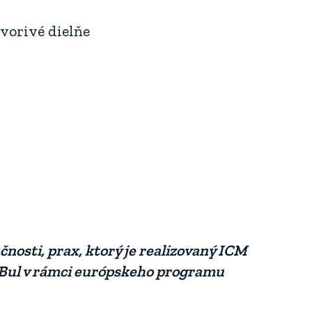
vorivé dielňe
čnosti, prax, ktorý je realizovaný ICM
reBul v rámci európskeho programu